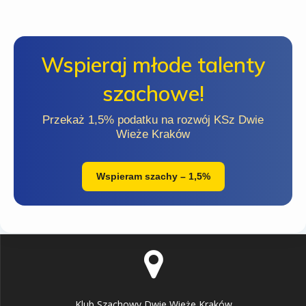
Wspieraj młode talenty
szachowe!
Przekaż 1,5% podatku na rozwój KSz Dwie
Wieże Kraków
Wspieram szachy – 1,5%
Klub Szachowy Dwie Wieże Kraków