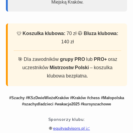
Miejską Kraków.
👕
Koszulka klubowa:
70 zł 🧥
Bluza klubowa:
140 zł
🎯 Dla zawodników
grupy PRO
lub
PRO+
oraz
uczestników
Mistrzostw Polski
– koszulka
klubowa bezpłatna.
#Szachy #KSzDwieWieżeKraków #Kraków #chess #Małopolska
#szachydladzieci #wakacje2025 #kursyszachowe
Sponsorzy klubu:
🌐
equityadvisors.pl 📈