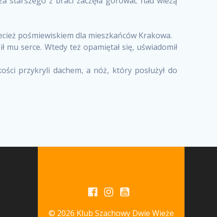
ża starszego z braci zaczęła górować nad wieżą
przecież pośmiewiskiem dla mieszkańców Krakowa.
bił mu serce. Wtedy też opamiętał się, uświadomił
ści przykryli dachem, a nóż, który posłużył do
© 2026 Klub Szachowy Dwie Wieże