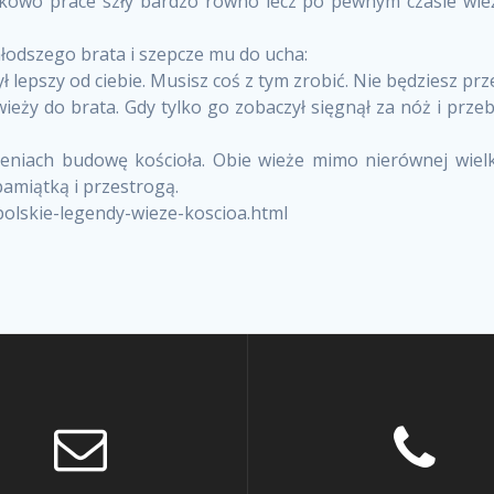
tkowo prace szły bardzo równo lecz po pewnym czasie wie
 młodszego brata i szepcze mu do ucha:
ył lepszy od ciebie. Musisz coś z tym zrobić. Nie będziesz 
wieży do brata. Gdy tylko go zobaczył sięgnął za nóż i prze
niach budowę kościoła. Obie wieże mimo nierównej wielko
pamiątką i przestrogą.
olskie-legendy-wieze-koscioa.html