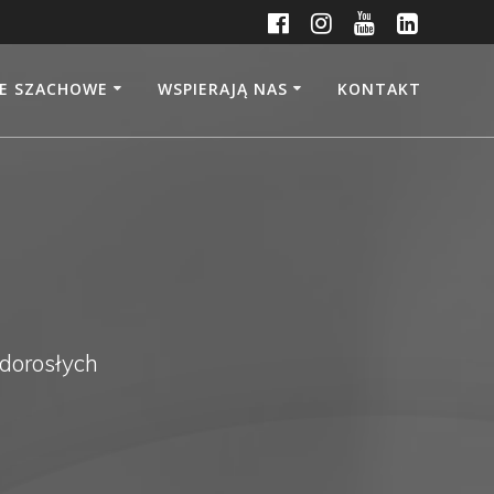
JE SZACHOWE
WSPIERAJĄ NAS
KONTAKT
dorosłych