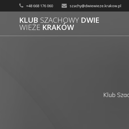
Skip
+48 668 176 060
szachy@dwiewieze.krakow.pl
to
content
KLUB
SZACHOWY
DWIE
WIEŻE
KRAKÓW
Klub Sza