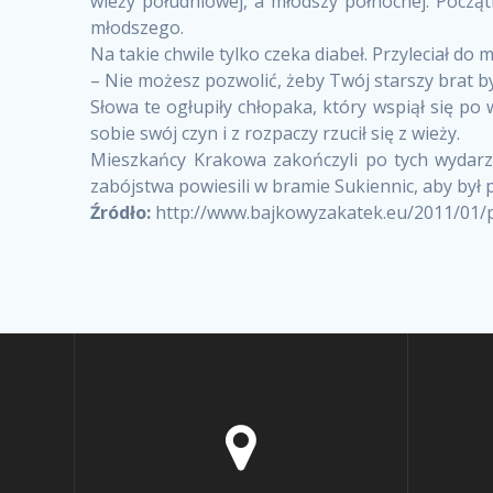
wieży południowej, a młodszy północnej. Począ
młodszego.
Na takie chwile tylko czeka diabeł. Przyleciał do
– Nie możesz pozwolić, żeby Twój starszy brat b
Słowa te ogłupiły chłopaka, który wspiął się po 
sobie swój czyn i z rozpaczy rzucił się z wieży.
Mieszkańcy Krakowa zakończyli po tych wydarze
zabójstwa powiesili w bramie Sukiennic, aby był 
Źródło:
http://www.bajkowyzakatek.eu/2011/01/p